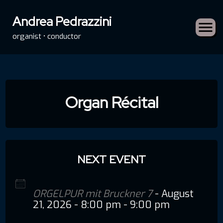
Andrea Pedrazzini
organist • conductor
Skip
to
Organ Récital
content
NEXT EVENT
ORGELPUR mit Bruckner 7
- August
21, 2026 - 8:00 pm - 9:00 pm